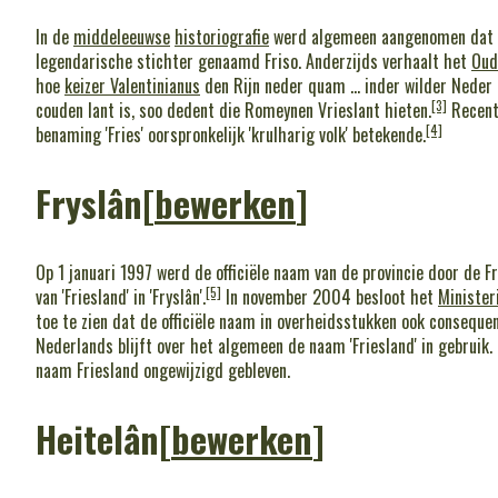
In de
middeleeuwse
historiografie
werd algemeen aangenomen dat F
legendarische stichter genaamd Friso. Anderzijds verhaalt het
Oud
hoe
keizer Valentinianus
den Rijn neder quam ... inder wilder Neder 
[3]
couden lant is, soo dedent die Romeynen Vrieslant hieten
.
Recente
[4]
benaming 'Fries' oorspronkelijk 'krulharig volk' betekende.
Fryslân
[
bewerken
]
Op 1 januari 1997 werd de officiële naam van de provincie door de F
[5]
van 'Friesland' in 'Fryslân'.
In november 2004 besloot het
Minister
toe te zien dat de officiële naam in overheidsstukken ook conseque
Nederlands blijft over het algemeen de naam 'Friesland' in gebruik. 
naam Friesland ongewijzigd gebleven.
Heitelân
[
bewerken
]