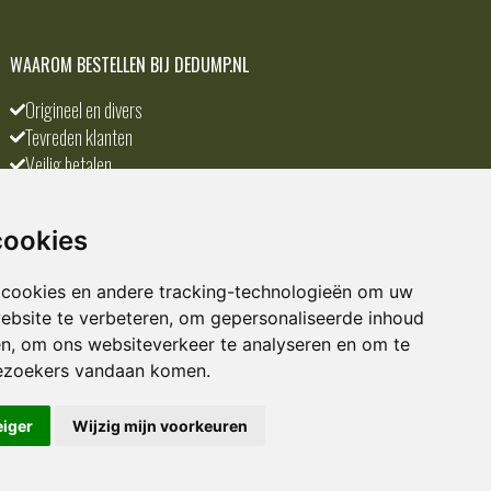
WAAROM BESTELLEN BIJ DEDUMP.NL
Origineel en divers
Tevreden klanten
Veilig betalen
Scherpste prijs
A-merken
cookies
 cookies en andere tracking-technologieën om uw
ebsite te verbeteren, om gepersonaliseerde inhoud
en, om ons websiteverkeer te analyseren en om te
ezoekers vandaan komen.
eiger
Wijzig mijn voorkeuren