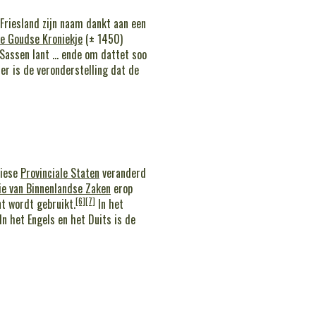
riesland zijn naam dankt aan een
e Goudse Kroniekje
(± 1450)
Sassen lant ... ende om dattet soo
r is de veronderstelling dat de
riese
Provinciale Staten
veranderd
ie van Binnenlandse Zaken
erop
[6]
[7]
nt wordt gebruikt.
In het
In het Engels en het Duits is de