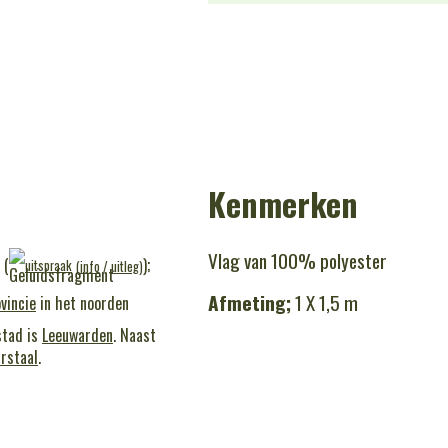
Kenmerken
Vlag van 100% polyester
 (
);
uitspraak
(
info
/
uitleg
)
Afmeting;
1 X 1,5 m
vincie
in het noorden
stad is
Leeuwarden
. Naast
rstaal
.