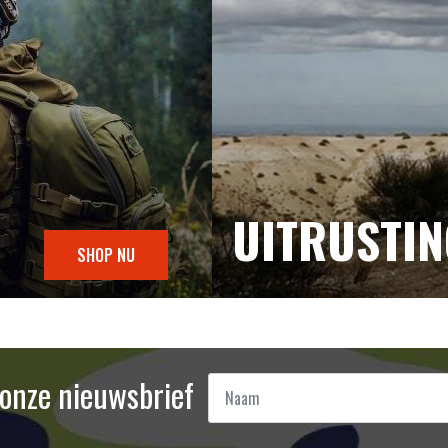
UITRUSTI
SHOP NU
Naam
r onze nieuwsbrief
*