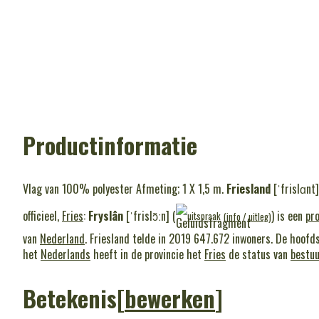
Productinformatie
Vlag van 100% polyester Afmeting; 1 X 1,5 m.
Friesland
[ˈfrislɑnt]
officieel,
Fries
:
Fryslân
[ˈfrislɔ̃ːn] (
) is een
pro
uitspraak
(
info
/
uitleg
)
van
Nederland
. Friesland telde in 2019 647.672 inwoners. De hoofd
het
Nederlands
heeft in de provincie het
Fries
de status van
bestuu
Betekenis
[
bewerken
]