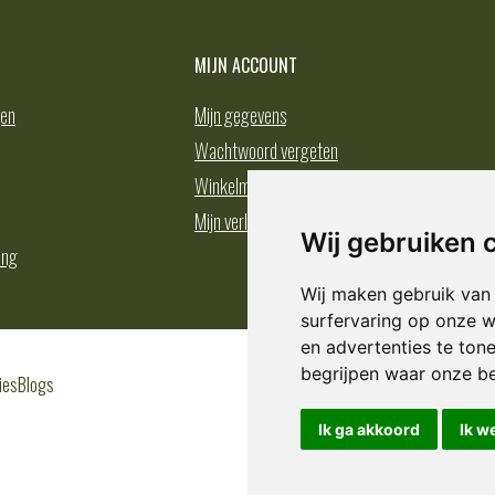
MIJN ACCOUNT
gen
Mijn gegevens
Wachtwoord vergeten
Winkelmand
Mijn verlanglijst
Wij gebruiken 
ing
Wij maken gebruik van
surfervaring op onze w
en advertenties te ton
begrijpen waar onze b
ies
Blogs
Ik ga akkoord
Ik w