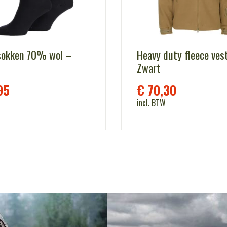
sokken 70% wol –
Heavy duty fleece ves
Zwart
95
€
70,30
incl. BTW