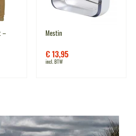
t –
Mestin
€
13,95
incl. BTW