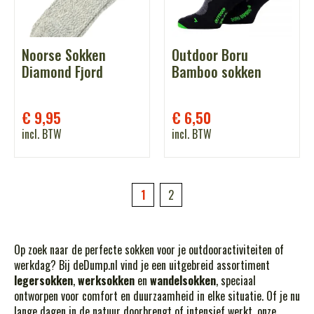
Noorse Sokken
Outdoor Boru
Diamond Fjord
Bamboo sokken
€
9,95
€
6,50
incl. BTW
incl. BTW
1
2
Op zoek naar de perfecte sokken voor je outdooractiviteiten of
werkdag? Bij deDump.nl vind je een uitgebreid assortiment
legersokken
,
werksokken
en
wandelsokken
, speciaal
ontworpen voor comfort en duurzaamheid in elke situatie. Of je nu
lange dagen in de natuur doorbrengt of intensief werkt, onze