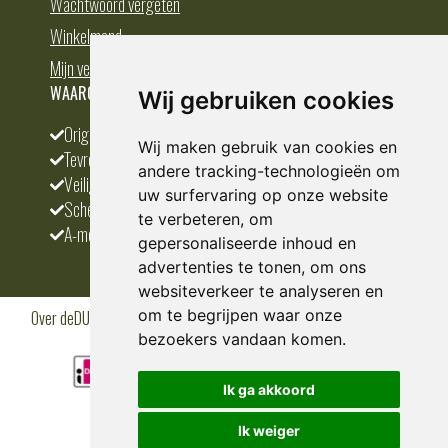
Wachtwoord vergeten
Winkelmand
Mijn verlanglijst
WAAROM BESTELLEN BIJ DEDUMP.NL
Wij gebruiken cookies
Origineel en divers
Wij maken gebruik van cookies en
Tevreden klanten
andere tracking-technologieën om
Veilig betalen
uw surfervaring op onze website
Scherpste prijs
te verbeteren, om
A-merken
gepersonaliseerde inhoud en
advertenties te tonen, om ons
websiteverkeer te analyseren en
om te begrijpen waar onze
Over deDUMP.nl
Algemene voorwaarden
Privacy Policy
Klantenservice
Cookies
Blogs
bezoekers vandaan komen.
Ik ga akkoord
Ik weiger