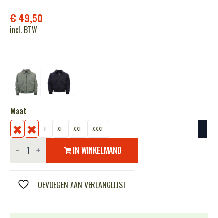
€
49,50
incl. BTW
Maat
S
M
L
XL
XXL
XXXL
CWU
jack
IN WINKELMAND
aantal
TOEVOEGEN AAN VERLANGLIJST