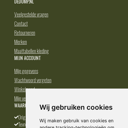
DEDUMP.NL
Veelgestelde vragen
Contact
Retourneren
Merken
Maattabellen kleding
MIJN ACCOUNT
Mijn gegevens
Wachtwoord vergeten
Winkelmand
Mijn verlanglijst
WAAROM BESTELLEN BIJ DEDUMP.NL
Wij gebruiken cookies
Origineel en divers
Wij maken gebruik van cookies en
Tevreden klanten
andere tracking-technologieën om