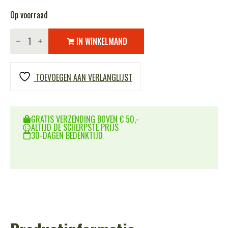
Op voorraad
Varta
blokje
IN WINKELMAND
9
volt
batterij
aantal
TOEVOEGEN AAN VERLANGLIJST
GRATIS VERZENDING BOVEN € 50,-
ALTIJD DE SCHERPSTE PRIJS
30-DAGEN BEDENKTIJD