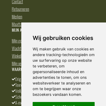
Contact
Retourneren
Merken
Maattabellen kleding
MIJN ACCOUNT
Wij gebruiken cookies
Mijn gegevens
Wachtwoord vergeten
Wij maken gebruik van cookies en
andere tracking-technologieën om
Winkelmand
uw surfervaring op onze website
Mijn verlanglijst
te verbeteren, om
WAAROM BESTELLEN BIJ DEDUMP.NL
gepersonaliseerde inhoud en
advertenties te tonen, om ons
Origineel en divers
websiteverkeer te analyseren en
Tevreden klanten
om te begrijpen waar onze
Veilig betalen
bezoekers vandaan komen.
Scherpste prijs
A-merken