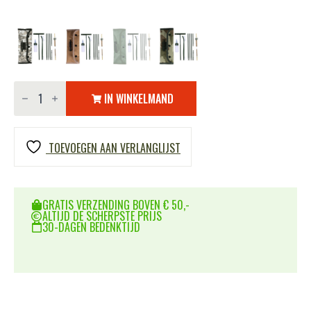
Schoonmaakset
voor
IN WINKELMAND
M-
16
aantal
TOEVOEGEN AAN VERLANGLIJST
GRATIS VERZENDING BOVEN € 50,-
ALTIJD DE SCHERPSTE PRIJS
30-DAGEN BEDENKTIJD