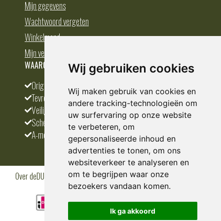
Mijn gegevens
Wachtwoord vergeten
Winkelmand
Mijn verlanglijst
WAAROM BESTELLEN BIJ DEDUMP.NL
Wij gebruiken cookies
Origineel en divers
Wij maken gebruik van cookies en
Tevreden klanten
andere tracking-technologieën om
Veilig betalen
uw surfervaring op onze website
Scherpste prijs
te verbeteren, om
A-merken
gepersonaliseerde inhoud en
advertenties te tonen, om ons
websiteverkeer te analyseren en
om te begrijpen waar onze
Over deDUMP.nl
Algemene voorwaarden
Privacy Policy
Klantenservice
Cookies
Blogs
bezoekers vandaan komen.
Ik ga akkoord