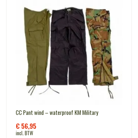
CC Pant wind – waterproof KM Military
€
56,95
incl. BTW