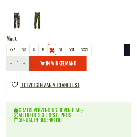
Maat
XXS
XS
S
M
L
XL
XXL
XXXL
Nederlandse
gevechts
IN WINKELMAND
broek
aantal
TOEVOEGEN AAN VERLANGLIJST
GRATIS VERZENDING BOVEN € 50,-
ALTIJD DE SCHERPSTE PRIJS
30-DAGEN BEDENKTIJD