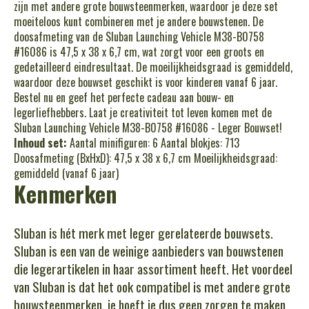
zijn met andere grote bouwsteenmerken, waardoor je deze set
moeiteloos kunt combineren met je andere bouwstenen. De
doosafmeting van de Sluban Launching Vehicle M38-B0758
#16086 is 47,5 x 38 x 6,7 cm, wat zorgt voor een groots en
gedetailleerd eindresultaat. De moeilijkheidsgraad is gemiddeld,
waardoor deze bouwset geschikt is voor kinderen vanaf 6 jaar.
Bestel nu en geef het perfecte cadeau aan bouw- en
legerliefhebbers. Laat je creativiteit tot leven komen met de
Sluban Launching Vehicle M38-B0758 #16086 - Leger Bouwset!
Inhoud set:
Aantal minifiguren: 6 Aantal blokjes: 713
Doosafmeting (BxHxD): 47,5 x 38 x 6,7 cm Moeilijkheidsgraad:
gemiddeld (vanaf 6 jaar)
Kenmerken
Sluban is hét merk met leger gerelateerde bouwsets.
Sluban is een van de weinige aanbieders van bouwstenen
die legerartikelen in haar assortiment heeft. Het voordeel
van Sluban is dat het ook compatibel is met andere grote
bouwsteenmerken, je hoeft je dus geen zorgen te maken