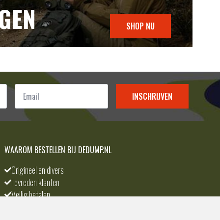
NGEN
SHOP NU
Email
*
INSCHRIJVEN
WAAROM BESTELLEN BIJ DEDUMP.NL
Origineel en divers
Tevreden klanten
Veilig betalen
Scherpste prijs
A-merken