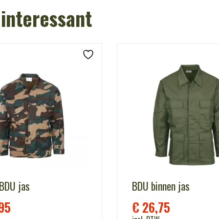
 interessant
 BDU jas
BDU binnen jas
95
€
26,75