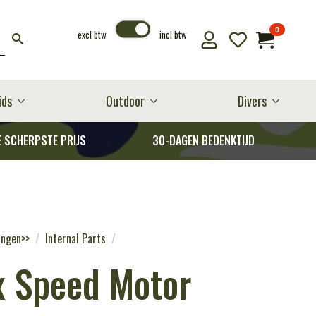
0
excl btw
incl btw
ids
Outdoor
Divers
E SCHERPSTE PRIJS
30-DAGEN BEDENKTIJD
ingen>>
Internal Parts
x Speed Motor