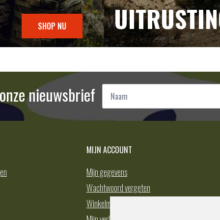
UITRUSTI
SHOP NU
Naam
r onze nieuwsbrief
*
MIJN ACCOUNT
gen
Mijn gegevens
Wachtwoord vergeten
Winkelmand
Mijn verlanglijst