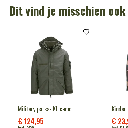
Dit vind je misschien ook
Military parka- KL camo
Kinder
€
124,95
€
23,