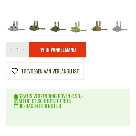
Hip
molle
IN WINKELMAND
leg
holster
links
aantal
TOEVOEGEN AAN VERLANGLIJST
GRATIS VERZENDING BOVEN € 50,-
ALTIJD DE SCHERPSTE PRIJS
30-DAGEN BEDENKTIJD