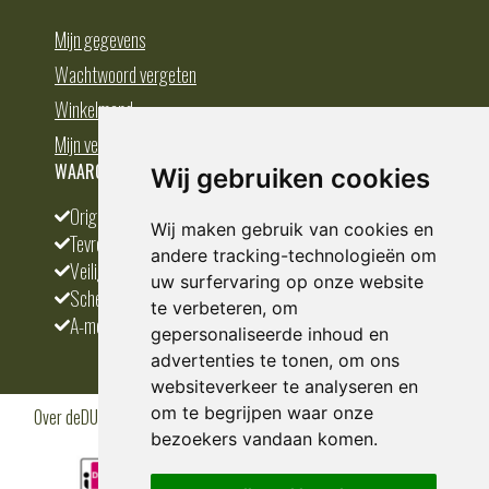
Mijn gegevens
Wachtwoord vergeten
Winkelmand
Mijn verlanglijst
WAAROM BESTELLEN BIJ DEDUMP.NL
Wij gebruiken cookies
Origineel en divers
Wij maken gebruik van cookies en
Tevreden klanten
andere tracking-technologieën om
Veilig betalen
uw surfervaring op onze website
Scherpste prijs
te verbeteren, om
A-merken
gepersonaliseerde inhoud en
advertenties te tonen, om ons
websiteverkeer te analyseren en
om te begrijpen waar onze
Over deDUMP.nl
Algemene voorwaarden
Privacy Policy
Klantenservice
Cookies
Blogs
bezoekers vandaan komen.