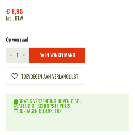
€
8,95
incl. BTW
Op voorraad
BCB
Opvouwbare
IN WINKELMAND
jerrycan
CT026
aantal
TOEVOEGEN AAN VERLANGLIJST
GRATIS VERZENDING BOVEN € 50,-
ALTIJD DE SCHERPSTE PRIJS
30-DAGEN BEDENKTIJD