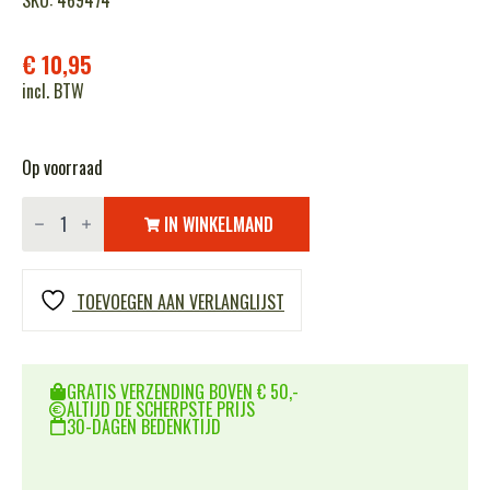
SKU: 469474
€
10,95
incl. BTW
Op voorraad
BCB
My
IN WINKELMAND
dog
walking
tin
ADV053
TOEVOEGEN AAN VERLANGLIJST
aantal
GRATIS VERZENDING BOVEN € 50,-
ALTIJD DE SCHERPSTE PRIJS
30-DAGEN BEDENKTIJD