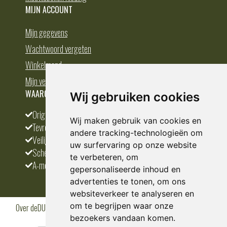
MIJN ACCOUNT
Mijn gegevens
Wachtwoord vergeten
Winkelmand
Mijn verlanglijst
WAAROM BESTELLEN BIJ DEDUMP.NL
Wij gebruiken cookies
Origineel en divers
Wij maken gebruik van cookies en
Tevreden klanten
andere tracking-technologieën om
Veilig betalen
uw surfervaring op onze website
Scherpste prijs
te verbeteren, om
A-merken
gepersonaliseerde inhoud en
advertenties te tonen, om ons
websiteverkeer te analyseren en
om te begrijpen waar onze
Over deDUMP.nl
Algemene voorwaarden
Privacy Policy
Klantenservice
Cookies
Blogs
bezoekers vandaan komen.