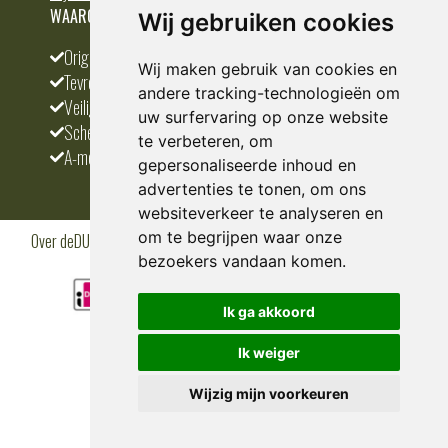
WAAROM BESTELLEN BIJ DEDUMP.NL
Wij gebruiken cookies
Origineel en divers
Wij maken gebruik van cookies en
Tevreden klanten
andere tracking-technologieën om
Veilig betalen
uw surfervaring op onze website
Scherpste prijs
te verbeteren, om
A-merken
gepersonaliseerde inhoud en
advertenties te tonen, om ons
websiteverkeer te analyseren en
om te begrijpen waar onze
Over deDUMP.nl
Algemene voorwaarden
Privacy Policy
Klantenservice
Cookies
Blogs
bezoekers vandaan komen.
Ik ga akkoord
Ik weiger
Wijzig mijn voorkeuren