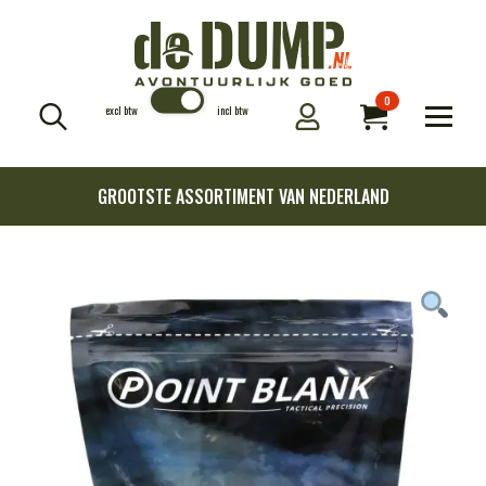
0
excl btw
incl btw
Search
for:
GROOTSTE ASSORTIMENT VAN NEDERLAND