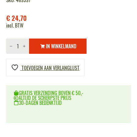
SKU: 469597
€
24,70
incl. BTW
BBS
0.28G
IN WINKELMAND
POINT
BLANK
1KG
aantal
TOEVOEGEN AAN VERLANGLIJST
GRATIS VERZENDING BOVEN € 50,-
ALTIJD DE SCHERPSTE PRIJS
30-DAGEN BEDENKTIJD