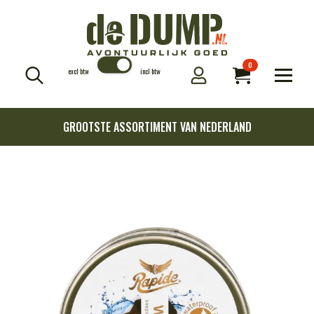
0
excl btw
incl btw
Search
for:
GROOTSTE ASSORTIMENT VAN NEDERLAND