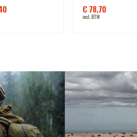
40
€
78,70
incl. BTW