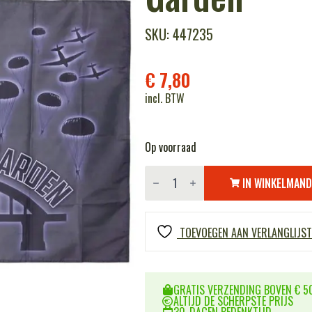
SKU: 447235
€
7,80
incl. BTW
Op voorraad
Vlag
75
IN WINKELMAN
jaar
Operation
Market
Garden
TOEVOEGEN AAN VERLANGLIJST
aantal
GRATIS VERZENDING BOVEN € 50
ALTIJD DE SCHERPSTE PRIJS
30-DAGEN BEDENKTIJD