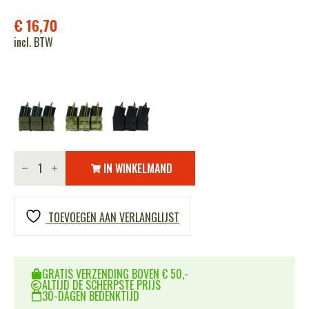
€
16,70
incl. BTW
Triple
stacker
IN WINKELMAND
M4
mag
pouch
aantal
TOEVOEGEN AAN VERLANGLIJST
GRATIS VERZENDING BOVEN € 50,-
ALTIJD DE SCHERPSTE PRIJS
30-DAGEN BEDENKTIJD