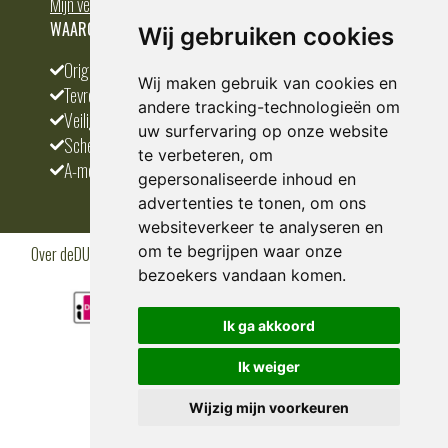
Mijn verlanglijst
WAAROM BESTELLEN BIJ DEDUMP.NL
Wij gebruiken cookies
Origineel en divers
Wij maken gebruik van cookies en
Tevreden klanten
andere tracking-technologieën om
Veilig betalen
uw surfervaring op onze website
Scherpste prijs
te verbeteren, om
A-merken
gepersonaliseerde inhoud en
advertenties te tonen, om ons
websiteverkeer te analyseren en
om te begrijpen waar onze
Over deDUMP.nl
Algemene voorwaarden
Privacy Policy
Klantenservice
Cookies
Blogs
bezoekers vandaan komen.
Ik ga akkoord
Ik weiger
Wijzig mijn voorkeuren