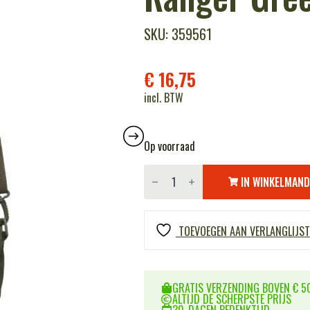
SKU: 359561
€
16,75
incl. BTW
Op voorraad
TF-
2215
IN WINKELMAN
EDC
schouder
tasje
-
TOEVOEGEN AAN VERLANGLIJST
Ranger
Green
aantal
GRATIS VERZENDING BOVEN € 50
ALTIJD DE SCHERPSTE PRIJS
30-DAGEN BEDENKTIJD