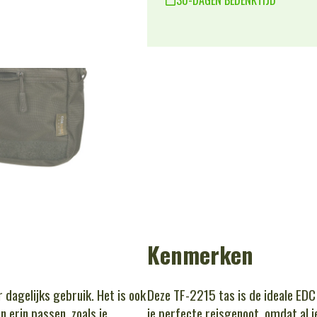
Kenmerken
 dagelijks gebruik. Het is ook
Deze TF-2215 tas is de ideale EDC 
 erin passen, zoals je
je perfecte reisgenoot, omdat al j