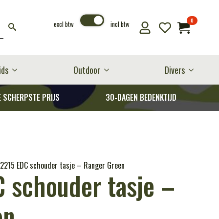
0
excl btw
incl btw
ids
Outdoor
Divers
E SCHERPSTE PRIJS
30-DAGEN BEDENKTIJD
-2215 EDC schouder tasje – Ranger Green
 schouder tasje –
en