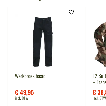
Werkbroek basic
F2 Sui
– Fran
€
49,95
€
38,
incl. BTW
incl. BTW