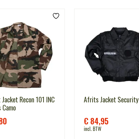
t Jacket Recon 101 INC
Afrits Jacket Security
s Camo
80
€
84,95
incl. BTW