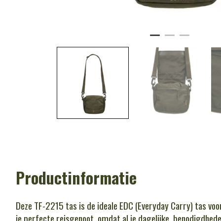
Productinformatie
Deze TF-2215 tas is de ideale EDC (Everyday Carry) tas voor
je perfecte reisgenoot, omdat al je dagelijke benodigdheden