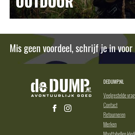
OUTDOOR
Mis geen voordeel, schrijf je in voo
DEDUMP.NL
Veelgestelde vra
Contact
Retourneren
Merken
Maattabellen kled