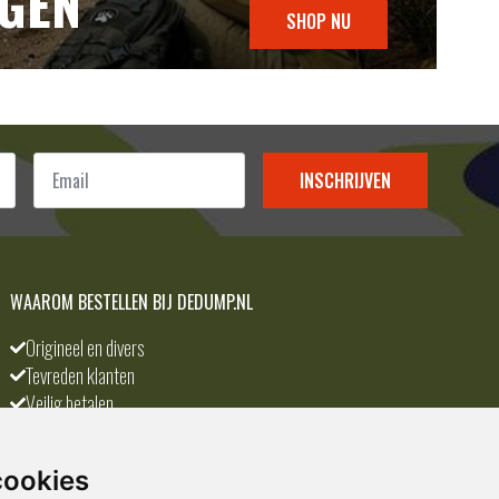
NGEN
SHOP NU
Email
*
INSCHRIJVEN
WAAROM BESTELLEN BIJ DEDUMP.NL
Origineel en divers
Tevreden klanten
Veilig betalen
Scherpste prijs
A-merken
cookies