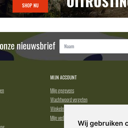
UITRUSTI
SHOP NU
Naam
r onze nieuwsbrief
*
MIJN ACCOUNT
gen
Mijn gegevens
Wachtwoord vergeten
Winkelmand
Mijn verlanglijst
Wij gebruiken 
ing