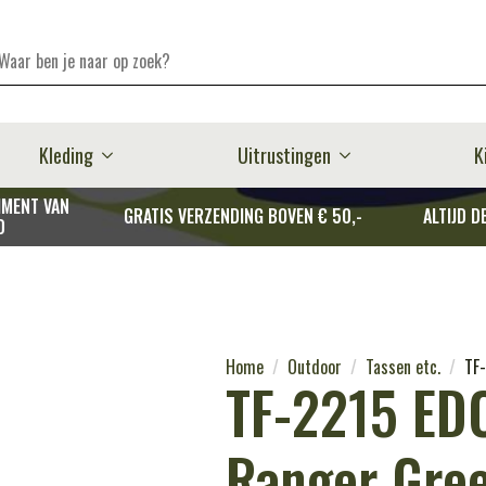
Kleding
Uitrustingen
K
MENT VAN
GRATIS VERZENDING BOVEN € 50,-
ALTIJD D
D
Home
Outdoor
Tassen etc.
TF
TF-2215 EDC
Ranger Gre