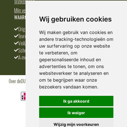
Winkelmand
Mijn verlanglijst
WAAROM BESTELLEN BIJ DEDUMP.NL
Wij gebruiken cookies
Origineel en divers
Wij maken gebruik van cookies en
Tevreden klanten
andere tracking-technologieën om
Veilig betalen
uw surfervaring op onze website
Scherpste prijs
te verbeteren, om
A-merken
gepersonaliseerde inhoud en
advertenties te tonen, om ons
websiteverkeer te analyseren en
om te begrijpen waar onze
Over deDUMP.nl
Algemene voorwaarden
Privacy Policy
Klantenservice
Cookies
Blogs
bezoekers vandaan komen.
Ik ga akkoord
Ik weiger
Wijzig mijn voorkeuren