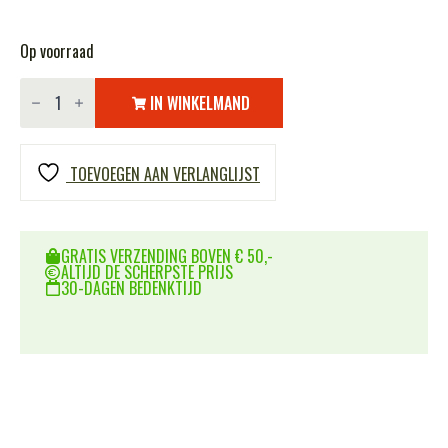
Op voorraad
SwissEye
bril
IN WINKELMAND
Raptor
#10162
aantal
TOEVOEGEN AAN VERLANGLIJST
GRATIS VERZENDING BOVEN € 50,-
ALTIJD DE SCHERPSTE PRIJS
30-DAGEN BEDENKTIJD