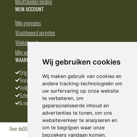
Maattabellen kleding
MIJN ACCOUNT
Mijn gegevens
Wachtwoord vergeten
Winkelmand
Mijn verlanglijst
WAAROM BESTELLEN BIJ DEDUMP.NL
Wij gebruiken cookies
Origineel en divers
Wij maken gebruik van cookies en
Tevreden klanten
andere tracking-technologieën om
Veilig betalen
uw surfervaring op onze website
Scherpste prijs
te verbeteren, om
A-merken
gepersonaliseerde inhoud en
advertenties te tonen, om ons
websiteverkeer te analyseren en
om te begrijpen waar onze
Over deDUMP.nl
Algemene voorwaarden
Privacy Policy
Klantenservice
Cookies
Blogs
bezoekers vandaan komen.