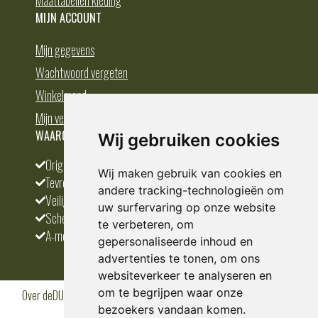
MIJN ACCOUNT
Mijn gegevens
Wachtwoord vergeten
Winkelmand
Mijn verlanglijst
WAAROM BESTELLEN BIJ DEDUMP.NL
Wij gebruiken cookies
Origineel en divers
Wij maken gebruik van cookies en
Tevreden klanten
andere tracking-technologieën om
Veilig betalen
uw surfervaring op onze website
Scherpste prijs
te verbeteren, om
A-merken
gepersonaliseerde inhoud en
advertenties te tonen, om ons
websiteverkeer te analyseren en
om te begrijpen waar onze
Over deDUMP.nl
Algemene voorwaarden
Privacy Policy
Klantenservice
Cookies
Blogs
bezoekers vandaan komen.