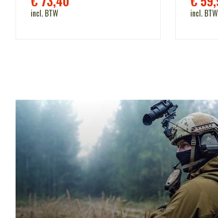
€
73,40
€
59,
incl. BTW
incl. BTW