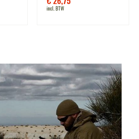
€
26,75
incl. BTW