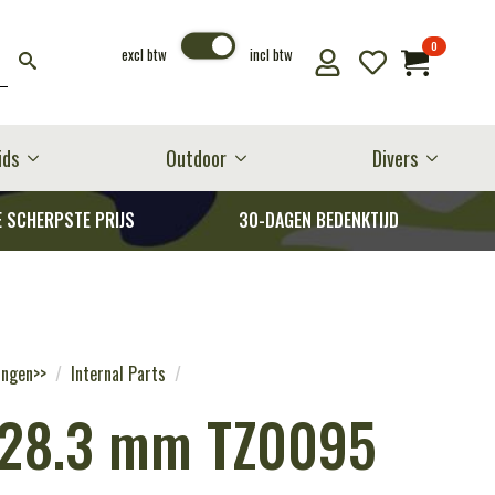
0
excl btw
incl btw
ids
Outdoor
Divers
E SCHERPSTE PRIJS
30-DAGEN BEDENKTIJD
ingen>>
Internal Parts
e 28.3 mm TZ0095