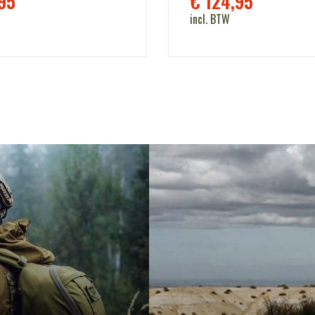
95
€
124,95
incl. BTW