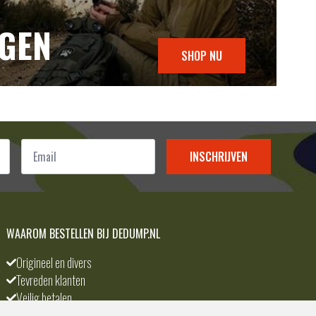
NGEN
SHOP NU
Email
*
INSCHRIJVEN
WAAROM BESTELLEN BIJ DEDUMP.NL
Origineel en divers
Tevreden klanten
Veilig betalen
Scherpste prijs