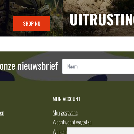
UITRUSTI
SHOP NU
Naam
r onze nieuwsbrief
*
MIJN ACCOUNT
gen
Mijn gegevens
Wachtwoord vergeten
Winkelmand