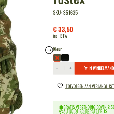
SKU: 351635
€
33,50
incl. BTW
Kleur
Rugzak
recon
IN WINKELMAN
Italia
15
Ltr.
Fostex
TOEVOEGEN AAN VERLANGLIJST
aantal
GRATIS VERZENDING BOVEN € 50
ALTIJD DE SCHERPSTE PRIJS