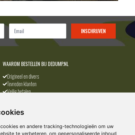
Email
*
INSCHRIJVEN
WAAROM BESTELLEN BIJ DEDUMP.NL
Origineel en divers
Tevreden klanten
Veilig betalen
Scherpste prijs
A-merken
cookies
 cookies en andere tracking-technologieën om uw
ebsite te verbeteren, om gepersonaliseerde inhoud