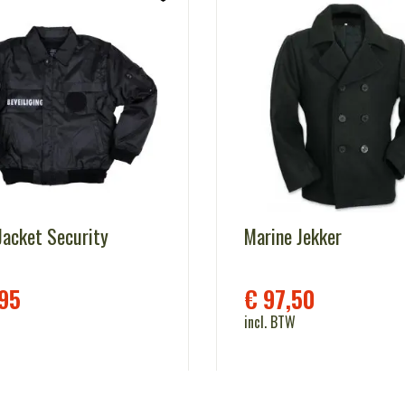
Jacket Security
Marine Jekker
95
€
97,50
incl. BTW