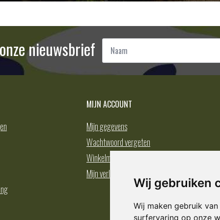
Naam
r onze nieuwsbrief
*
MIJN ACCOUNT
gen
Mijn gegevens
Wachtwoord vergeten
Winkelmand
Mijn verlanglijst
Wij gebruiken 
ing
Wij maken gebruik van
surfervaring op onze w