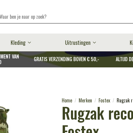
Kleding
Uitrustingen
K
MENT VAN
GRATIS VERZENDING BOVEN € 50,-
ALTIJD D
D
Home
Merken
Fostex
Rugzak re
Rugzak recon
Fostex