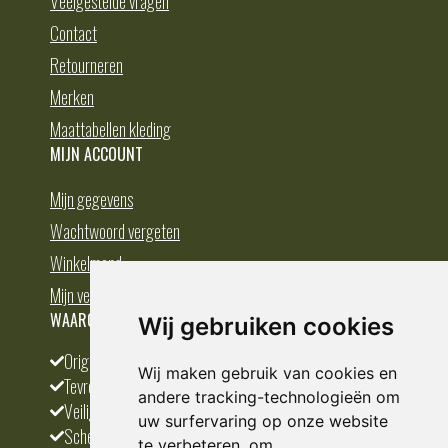
Veelgestelde vragen
Contact
Retourneren
Merken
Maattabellen kleding
MIJN ACCOUNT
Mijn gegevens
Wachtwoord vergeten
Winkelmand
Mijn verlanglijst
WAAROM BESTELLEN BIJ DEDUMP.NL
Wij gebruiken cookies
Origineel en divers
Wij maken gebruik van cookies en
Tevreden klanten
andere tracking-technologieën om
Veilig betalen
uw surfervaring op onze website
Scherpste prijs
te verbeteren, om