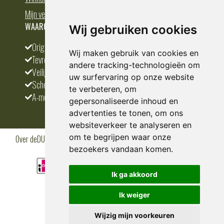
Mijn verlanglijst
WAAROM BESTELLEN BIJ DEDUMP.NL
Wij gebruiken cookies
Origineel en divers
Wij maken gebruik van cookies en
Tevreden klanten
andere tracking-technologieën om
Veilig betalen
uw surfervaring op onze website
Scherpste prijs
te verbeteren, om
A-merken
gepersonaliseerde inhoud en
advertenties te tonen, om ons
websiteverkeer te analyseren en
om te begrijpen waar onze
Over deDUMP.nl
Algemene voorwaarden
Privacy Policy
Klantenservice
Cookies
Blogs
bezoekers vandaan komen.
Ik ga akkoord
Ik weiger
Wijzig mijn voorkeuren