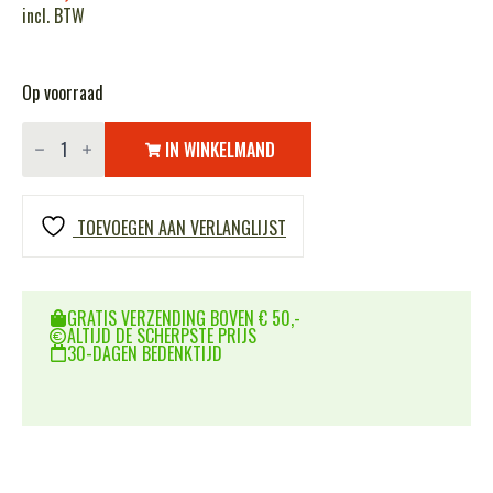
incl. BTW
Op voorraad
Zak
Rotspennen
IN WINKELMAND
staal
23-
cm
á
TOEVOEGEN AAN VERLANGLIJST
50
stuks
aantal
GRATIS VERZENDING BOVEN € 50,-
ALTIJD DE SCHERPSTE PRIJS
30-DAGEN BEDENKTIJD