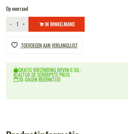
Op voorraad
Mok
S.S.
IN WINKELMAND
300
ml
aantal
TOEVOEGEN AAN VERLANGLIJST
GRATIS VERZENDING BOVEN € 50,-
ALTIJD DE SCHERPSTE PRIJS
30-DAGEN BEDENKTIJD