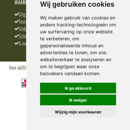
WAAROM BESTELLEN BIJ DEDUMP.NL
Wij gebruiken cookies
Origineel en divers
Wij maken gebruik van cookies en
Tevreden klanten
andere tracking-technologieën om
Veilig betalen
uw surfervaring op onze website
Scherpste prijs
te verbeteren, om
A-merken
gepersonaliseerde inhoud en
advertenties te tonen, om ons
websiteverkeer te analyseren en
om te begrijpen waar onze
Over deDUMP.nl
Algemene voorwaarden
Privacy Policy
Klantenservice
Cookies
Blogs
bezoekers vandaan komen.
Ik ga akkoord
Ik weiger
Wijzig mijn voorkeuren