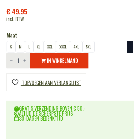
€
49,95
incl. BTW
Maat
S
M
L
XL
XXL
XXXL
4XL
5XL
Leren
vest
IN WINKELMAND
zonder
opdruk
aantal
TOEVOEGEN AAN VERLANGLIJST
GRATIS VERZENDING BOVEN € 50,-
ALTIJD DE SCHERPSTE PRIJS
30-DAGEN BEDENKTIJD