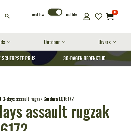
0
excl btw
incl btw
ids
Outdoor
Divers
E SCHERPSTE PRIJS
30-DAGEN BEDENKTIJD
t 3-days assault rugzak Cordura LQ16172
days assault rugzak
16172