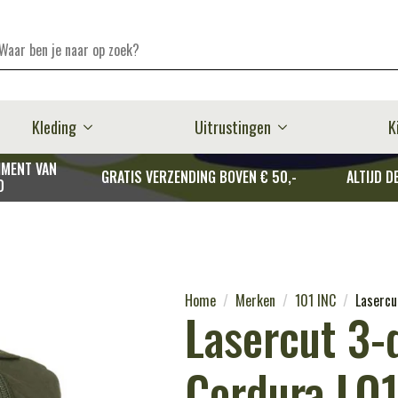
Kleding
Uitrustingen
K
MENT VAN
GRATIS VERZENDING BOVEN € 50,-
ALTIJD D
D
Home
Merken
101 INC
Lasercu
Lasercut 3-
Cordura LQ