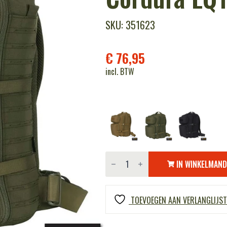
SKU: 351623
€
76,95
incl. BTW
Lasercut
3-
IN WINKELMAN
days
assault
rugzak
Cordura
TOEVOEGEN AAN VERLANGLIJST
LQ16172
aantal