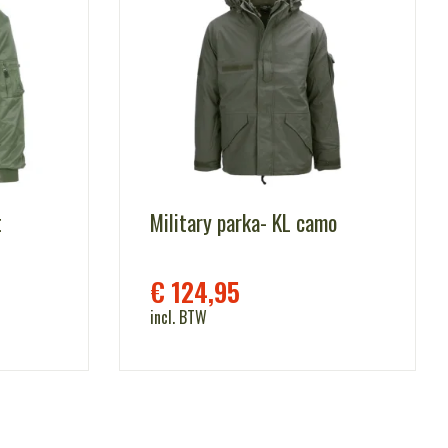
t
Military parka- KL camo
€
124,95
incl. BTW