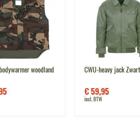
 bodywarmer woodland
CWU-heavy jack Zwar
95
€
59,95
incl. BTW