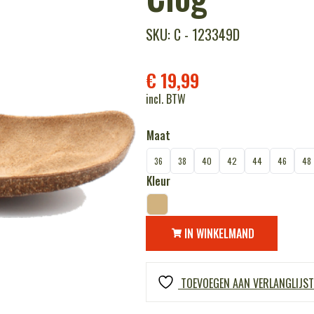
SKU: C - 123349D
€
19,99
incl. BTW
Maat
36
38
40
42
44
46
48
Kleur
IN WINKELMAND
TOEVOEGEN AAN VERLANGLIJST