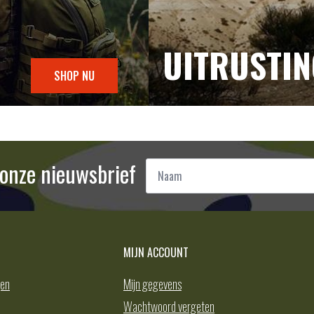
UITRUSTI
SHOP NU
Naam
r onze nieuwsbrief
*
MIJN ACCOUNT
gen
Mijn gegevens
Wachtwoord vergeten