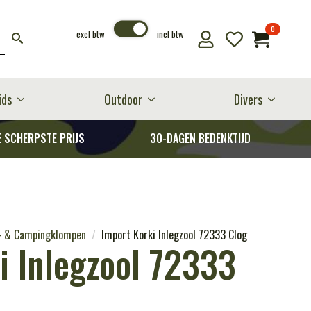
0
excl btw
incl btw
ids
Outdoor
Divers
E SCHERPSTE PRIJS
30-DAGEN BEDENKTIJD
- & Campingklompen
Import Korki Inlegzool 72333 Clog
i Inlegzool 72333