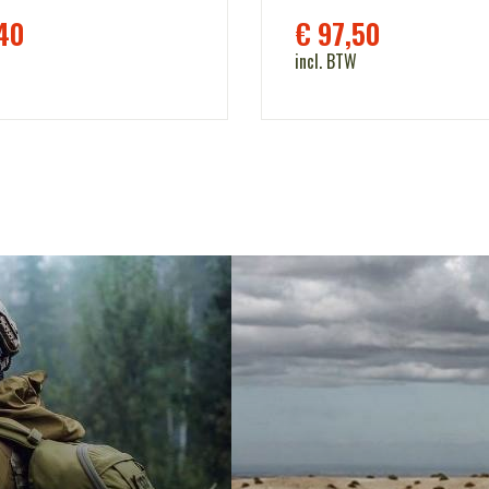
40
€
97,50
incl. BTW