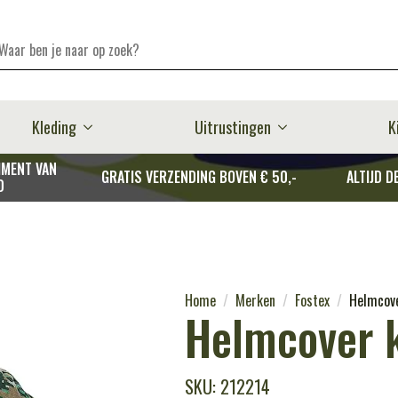
Kleding
Uitrustingen
K
MENT VAN
GRATIS VERZENDING BOVEN € 50,-
ALTIJD D
D
Home
Merken
Fostex
Helmcove
Helmcover 
SKU: 212214