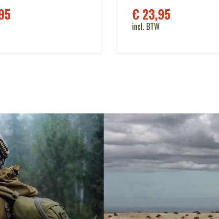
95
€
23,95
incl. BTW