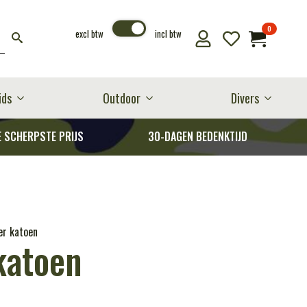
0
excl btw
incl btw
ids
Outdoor
Divers
E SCHERPSTE PRIJS
30-DAGEN BEDENKTIJD
r katoen
katoen