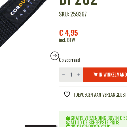
SKU: 259367
€
4,95
incl. BTW
Op voorraad
Handcuffs
key
IN WINKELMAN
hanger
Cordura
DP202
aantal
TOEVOEGEN AAN VERLANGLIJST
GRATIS VERZENDING BOVEN € 50
ALTIJD DE SCHERPSTE PRIJS
30-DAGEN BEDENKTIJD