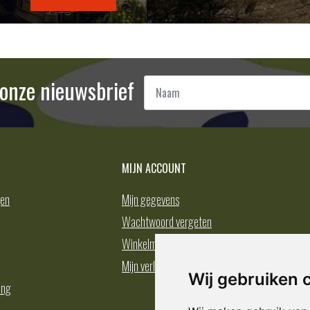
Naam
r onze nieuwsbrief
*
MIJN ACCOUNT
gen
Mijn gegevens
Wachtwoord vergeten
Winkelmand
Mijn verlanglijst
Wij gebruiken 
ing