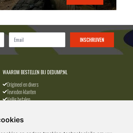
Email
*
INSCHRIJVEN
WAAROM BESTELLEN BIJ DEDUMP.NL
Origineel en divers
Tevreden klanten
Veilig betalen
Scherpste prijs
A-merken
cookies