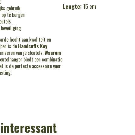
t
Lengte:
15 cm
jks gebruik
 op te bergen
eutels
 beveiliging
arde hecht aan kwaliteit en
ppen is de
Handcuffs Key
aniseren van je sleutels.
Waarom
eutelhanger biedt een combinatie
Het is de perfecte accessoire voor
usting.
 interessant