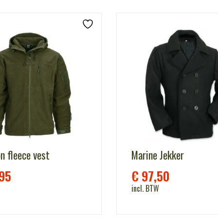
n fleece vest
Marine Jekker
95
€
97,50
incl. BTW