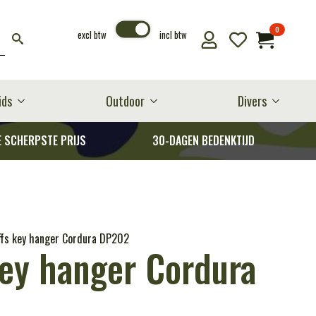
0
excl btw
incl btw
ids
Outdoor
Divers
E SCHERPSTE PRIJS
30-DAGEN BEDENKTIJD
fs key hanger Cordura DP202
ey hanger Cordura