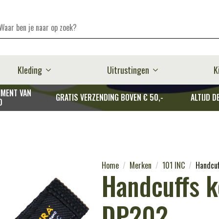
Kleding
Uitrustingen
K
MENT VAN
GRATIS VERZENDING BOVEN € 50,-
ALTIJD D
D
Home
Merken
101 INC
Handcuf
Handcuffs k
DP202