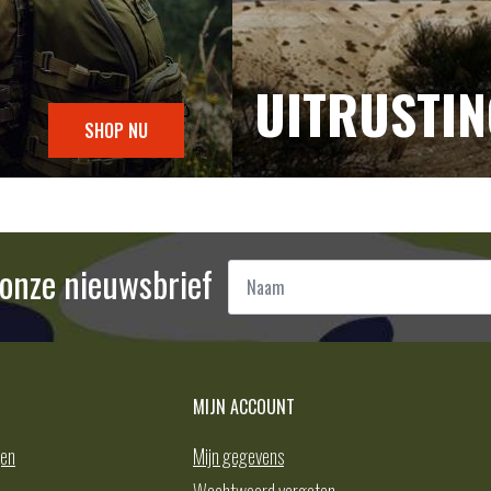
UITRUSTI
SHOP NU
Naam
r onze nieuwsbrief
*
MIJN ACCOUNT
gen
Mijn gegevens
Wachtwoord vergeten