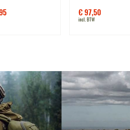
95
€
97,50
incl. BTW