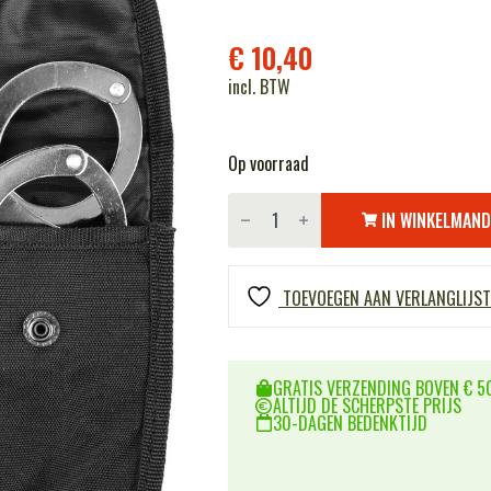
€
10,40
incl. BTW
Op voorraad
Handboei
tas
IN WINKELMAN
nylon
groot
aantal
TOEVOEGEN AAN VERLANGLIJST
GRATIS VERZENDING BOVEN € 50
ALTIJD DE SCHERPSTE PRIJS
30-DAGEN BEDENKTIJD