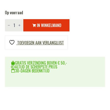
Op voorraad
Halsketting
kogel
IN WINKELMAND
YCB-
035
aantal
TOEVOEGEN AAN VERLANGLIJST
GRATIS VERZENDING BOVEN € 50,-
ALTIJD DE SCHERPSTE PRIJS
30-DAGEN BEDENKTIJD