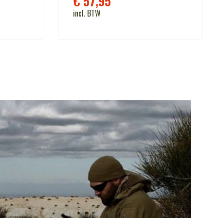
€
57,95
incl. BTW