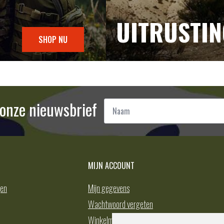
UITRUSTI
SHOP NU
Naam
r onze nieuwsbrief
*
MIJN ACCOUNT
gen
Mijn gegevens
Wachtwoord vergeten
Winkelmand