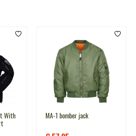
st With
MA-1 bomber jack
rt