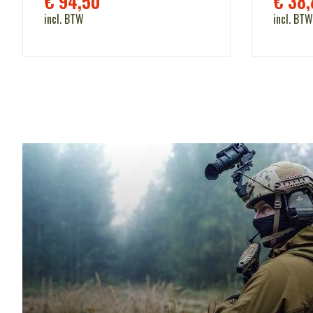
€
94,50
€
38,
incl. BTW
incl. BTW