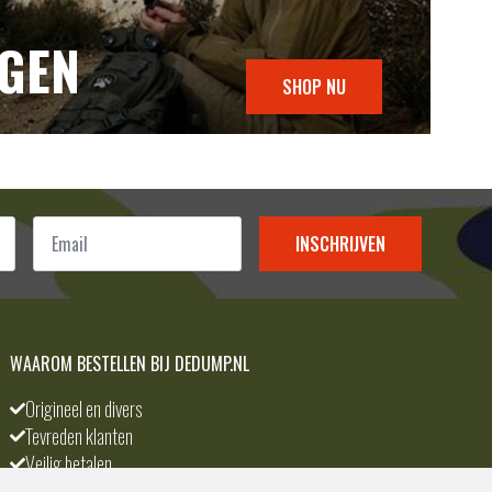
NGEN
SHOP NU
Email
*
INSCHRIJVEN
WAAROM BESTELLEN BIJ DEDUMP.NL
Origineel en divers
Tevreden klanten
Veilig betalen
Scherpste prijs