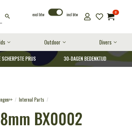
0
excl btw
incl btw
ids
Outdoor
Divers
E SCHERPSTE PRIJS
30-DAGEN BEDENKTIJD
ingen>>
Internal Parts
3 8mm BX0002