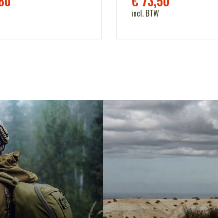
80
€
73,50
incl. BTW