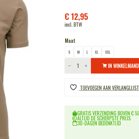
€
12,95
incl. BTW
Maat
S
M
L
XL
XXL
T-
shirt
IN WINKELMAN
WW
II
coyote
aantal
TOEVOEGEN AAN VERLANGLIJST
GRATIS VERZENDING BOVEN € 50
ALTIJD DE SCHERPSTE PRIJS
30-DAGEN BEDENKTIJD