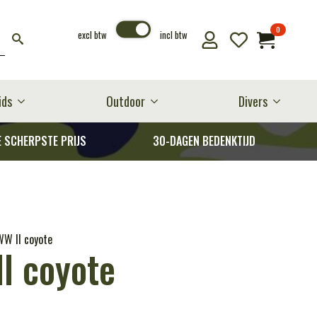
0
excl btw
incl btw
ids
Outdoor
Divers
E SCHERPSTE PRIJS
30-DAGEN BEDENKTIJD
WW II coyote
II coyote