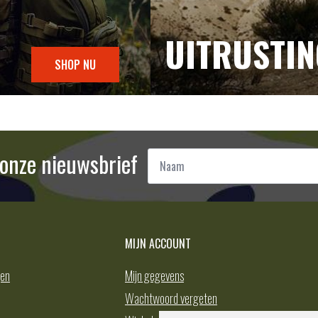
UITRUSTI
SHOP NU
Naam
r onze nieuwsbrief
*
MIJN ACCOUNT
gen
Mijn gegevens
Wachtwoord vergeten