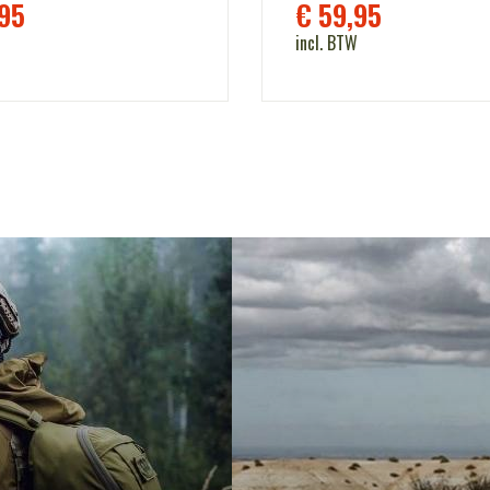
95
€
59,95
incl. BTW