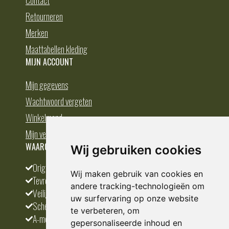
Retourneren
Merken
Maattabellen kleding
MIJN ACCOUNT
Mijn gegevens
Wachtwoord vergeten
Winkelmand
Mijn verlanglijst
WAAROM BESTELLEN BIJ DEDUMP.NL
Wij gebruiken cookies
Origineel en divers
Wij maken gebruik van cookies en
Tevreden klanten
andere tracking-technologieën om
Veilig betalen
uw surfervaring op onze website
Scherpste prijs
te verbeteren, om
A-merken
gepersonaliseerde inhoud en