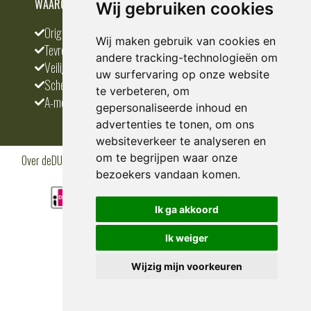
WAAROM BESTELLEN BIJ DEDUMP.NL
Wij gebruiken cookies
Origineel en divers
Wij maken gebruik van cookies en
Tevreden klanten
andere tracking-technologieën om
Veilig betalen
uw surfervaring op onze website
Scherpste prijs
te verbeteren, om
A-merken
gepersonaliseerde inhoud en
advertenties te tonen, om ons
websiteverkeer te analyseren en
om te begrijpen waar onze
Over deDUMP.nl
Algemene voorwaarden
Privacy Policy
Klantenservice
Cookies
Blogs
bezoekers vandaan komen.
Ik ga akkoord
Ik weiger
Wijzig mijn voorkeuren