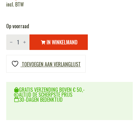
incl. BTW
Op voorraad
Embleem
stof
IN WINKELMAND
bloedgroep
A-
negatief
coyote
TOEVOEGEN AAN VERLANGLIJST
#8111
aantal
GRATIS VERZENDING BOVEN € 50,-
ALTIJD DE SCHERPSTE PRIJS
30-DAGEN BEDENKTIJD