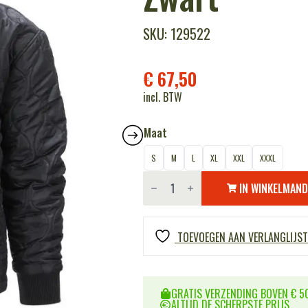
SKU: 129522
€
67,50
incl. BTW
Maat
S
M
L
XL
XXL
XXXL
Cold
weather
IN WINKELMAN
jacket
Gen.2
-
Zwart
TOEVOEGEN AAN VERLANGLIJST
aantal
GRATIS VERZENDING BOVEN € 50
ALTIJD DE SCHERPSTE PRIJS