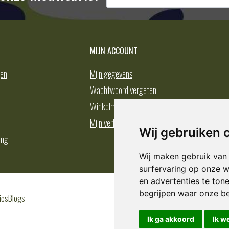
MIJN ACCOUNT
gen
Mijn gegevens
Wachtwoord vergeten
Winkelmand
Mijn verlanglijst
Wij gebruiken 
ing
Wij maken gebruik van
surfervaring op onze w
en advertenties te ton
begrijpen waar onze b
ies
Blogs
Ik ga akkoord
Ik w