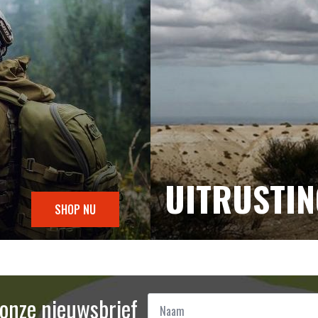
UITRUSTI
SHOP NU
Naam
r onze nieuwsbrief
*