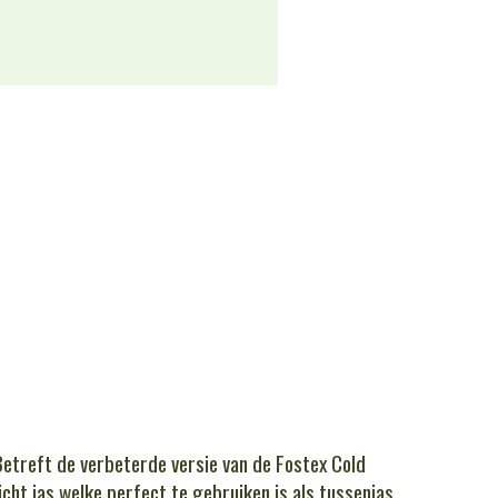
Betreft de verbeterde versie van de Fostex Cold
icht jas welke perfect te gebruiken is als tussenjas