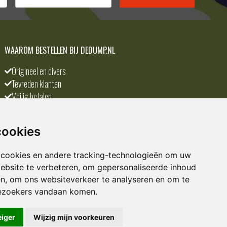
WAAROM BESTELLEN BIJ DEDUMP.NL
Origineel en divers
Tevreden klanten
Veilig betalen
Scherpste prijs
A-merken
cookies
 cookies en andere tracking-technologieën om uw
ebsite te verbeteren, om gepersonaliseerde inhoud
en, om ons websiteverkeer te analyseren en om te
ezoekers vandaan komen.
eiger
Wijzig mijn voorkeuren