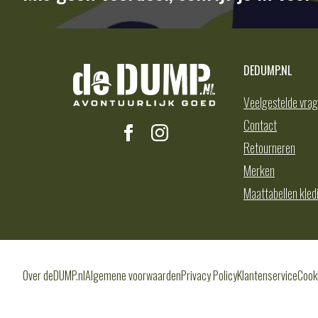
DEDUMP.NL
Veelgestelde vra
Contact
Retourneren
Merken
Maattabellen kled
Over deDUMP.nl
Algemene voorwaarden
Privacy Policy
Klantenservice
Cook