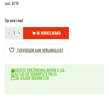
incl. BTW
Op voorraad
Embleem
stof
IN WINKELMAND
F-
16
fighting
falcon
TOEVOEGEN AAN VERLANGLIJST
eagle
NL
#4006
aantal
GRATIS VERZENDING BOVEN € 50,-
ALTIJD DE SCHERPSTE PRIJS
30-DAGEN BEDENKTIJD