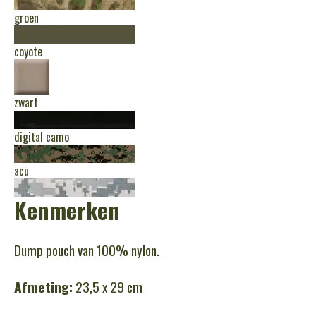
groen
coyote
zwart
digital camo
acu
Kenmerken
Dump pouch van 100% nylon.
Afmeting:
23,5 x 29 cm