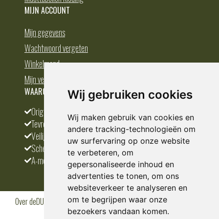
MIJN ACCOUNT
Mijn gegevens
Wachtwoord vergeten
Winkelmand
Mijn verlanglijst
WAAROM BESTELLEN BIJ DEDUMP.NL
Wij gebruiken cookies
Origineel en divers
Wij maken gebruik van cookies en
Tevreden klanten
andere tracking-technologieën om
Veilig betalen
uw surfervaring op onze website
Scherpste prijs
te verbeteren, om
A-merken
gepersonaliseerde inhoud en
advertenties te tonen, om ons
websiteverkeer te analyseren en
om te begrijpen waar onze
Over deDUMP.nl
Algemene voorwaarden
Privacy Policy
Klantenservice
Cookies
Blogs
bezoekers vandaan komen.