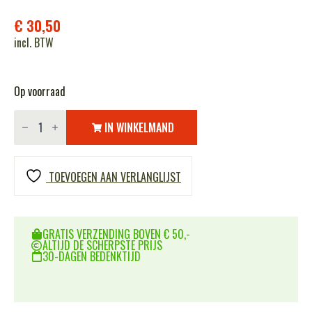
€
30,50
incl. BTW
Op voorraad
Chest
rig
IN WINKELMAND
Recon
LQ14317
aantal
TOEVOEGEN AAN VERLANGLIJST
GRATIS VERZENDING BOVEN € 50,-
ALTIJD DE SCHERPSTE PRIJS
30-DAGEN BEDENKTIJD