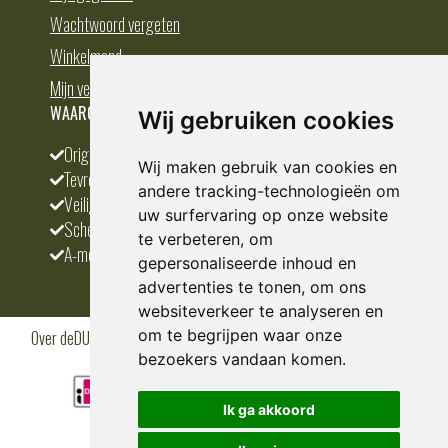
Wachtwoord vergeten
Winkelmand
Mijn verlanglijst
WAAROM BESTELLEN BIJ DEDUMP.NL
Wij gebruiken cookies
Origineel en divers
Wij maken gebruik van cookies en
Tevreden klanten
andere tracking-technologieën om
Veilig betalen
uw surfervaring op onze website
Scherpste prijs
te verbeteren, om
A-merken
gepersonaliseerde inhoud en
advertenties te tonen, om ons
websiteverkeer te analyseren en
om te begrijpen waar onze
Over deDUMP.nl
Algemene voorwaarden
Privacy Policy
Klantenservice
Cookies
Blogs
bezoekers vandaan komen.
Ik ga akkoord