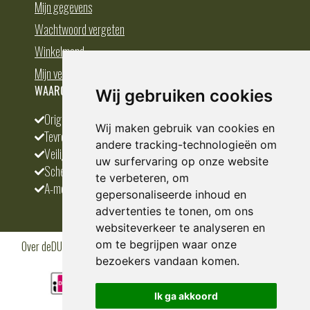
Mijn gegevens
Wachtwoord vergeten
Winkelmand
Mijn verlanglijst
WAAROM BESTELLEN BIJ DEDUMP.NL
Wij gebruiken cookies
Origineel en divers
Wij maken gebruik van cookies en
Tevreden klanten
andere tracking-technologieën om
Veilig betalen
uw surfervaring op onze website
Scherpste prijs
te verbeteren, om
A-merken
gepersonaliseerde inhoud en
advertenties te tonen, om ons
websiteverkeer te analyseren en
om te begrijpen waar onze
Over deDUMP.nl
Algemene voorwaarden
Privacy Policy
Klantenservice
Cookies
Blogs
bezoekers vandaan komen.
Ik ga akkoord