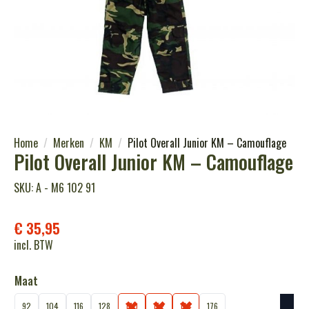
Home
Merken
KM
Pilot Overall Junior KM – Camouflage
Pilot Overall Junior KM – Camouflage
SKU: A - M6 102 91
€
35,95
incl. BTW
Maat
92
104
116
128
140
152
164
176