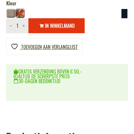
Kleur
Camo
wrap
IN WINKELMAND
101
INC
aantal
TOEVOEGEN AAN VERLANGLIJST
GRATIS VERZENDING BOVEN € 50,-
ALTIJD DE SCHERPSTE PRIJS
30-DAGEN BEDENKTIJD