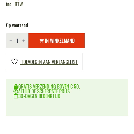
incl. BTW
Op voorraad
Bollé
tracker
IN WINKELMAND
bril
(TRACPSi)
clear
platinum
TOEVOEGEN AAN VERLANGLIJST
#17
aantal
GRATIS VERZENDING BOVEN € 50,-
ALTIJD DE SCHERPSTE PRIJS
30-DAGEN BEDENKTIJD