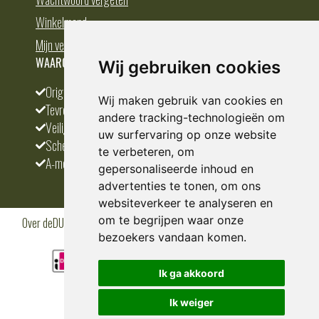
Winkelmand
Mijn verlanglijst
WAAROM BESTELLEN BIJ DEDUMP.NL
Wij gebruiken cookies
Origineel en divers
Wij maken gebruik van cookies en
Tevreden klanten
andere tracking-technologieën om
Veilig betalen
uw surfervaring op onze website
Scherpste prijs
te verbeteren, om
A-merken
gepersonaliseerde inhoud en
advertenties te tonen, om ons
websiteverkeer te analyseren en
om te begrijpen waar onze
Over deDUMP.nl
Algemene voorwaarden
Privacy Policy
Klantenservice
Cookies
Blogs
bezoekers vandaan komen.
Ik ga akkoord
Ik weiger