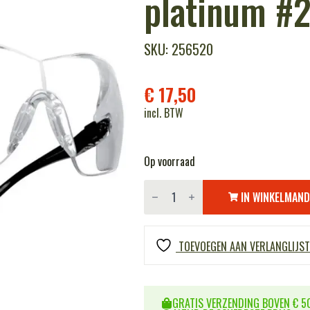
platinum #
SKU: 256520
€
17,50
incl. BTW
Op voorraad
Bollé
cobra
IN WINKELMAN
bril
(COBPSI)
clear
platinum
TOEVOEGEN AAN VERLANGLIJST
#28
aantal
GRATIS VERZENDING BOVEN € 50