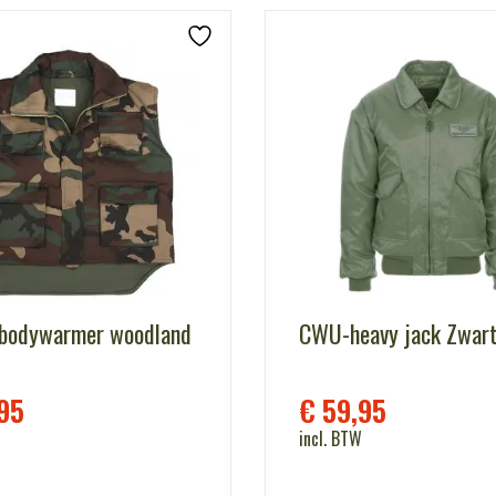
 bodywarmer woodland
CWU-heavy jack Zwar
95
€
59,95
incl. BTW