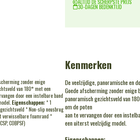
ALTIJD DE SCHERPSTE PRIJS
30-DAGEN BEDENKTIJD
Kenmerken
De veelzijdige, panoramische en do
fscherming zonder enige
chtsveld van 180° met een
Goede afscherming zonder enige b
ervangen door een instelbare band
panoramisch gezichtsveld van 180°
model.
Eigenschappen:
* 1
om de poten
gezichtsveld * Non-slip neusbrug
aan te vervangen door een instel
t verwisselbare foamrand *
een uiterst veelzijdig model.
BCSP, COBPSF)
Eigenschappen: