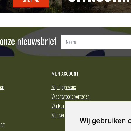
Naam
r onze nieuwsbrief
*
MIJN ACCOUNT
gen
Mijn gegevens
Wachtwoord vergeten
Winkelmand
Mijn verlanglijst
Wij gebruiken 
ing