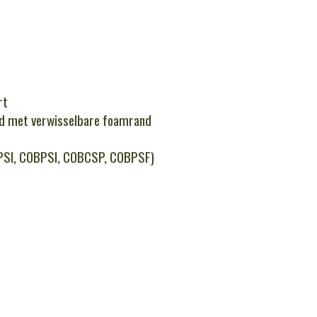
rt
nd met verwisselbare foamrand
PSI, COBPSI, COBCSP, COBPSF)