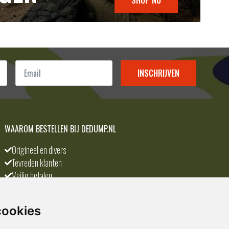
Email
*
INSCHRIJVEN
WAAROM BESTELLEN BIJ DEDUMP.NL
Origineel en divers
Tevreden klanten
Veilig betalen
Scherpste prijs
A-merken
cookies