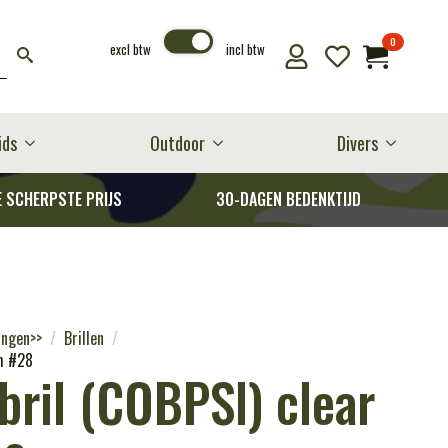
0
excl btw
incl btw
ids
Outdoor
Divers
E SCHERPSTE PRIJS
30-DAGEN BEDENKTIJD
ingen>>
Brillen
um #28
bril (COBPSI) clear