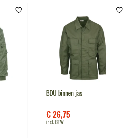
t
BDU binnen jas
€
26,75
incl. BTW