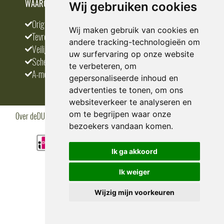
WAAROM BESTELLEN BIJ DEDUMP.NL
Wij gebruiken cookies
Origineel en divers
Wij maken gebruik van cookies en
Tevreden klanten
andere tracking-technologieën om
Veilig betalen
uw surfervaring op onze website
Scherpste prijs
te verbeteren, om
A-merken
gepersonaliseerde inhoud en
advertenties te tonen, om ons
websiteverkeer te analyseren en
om te begrijpen waar onze
Over deDUMP.nl
Algemene voorwaarden
Privacy Policy
Klantenservice
Cookies
Blogs
bezoekers vandaan komen.
Ik ga akkoord
Ik weiger
Wijzig mijn voorkeuren