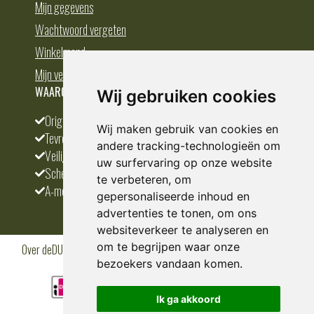
Mijn gegevens
Wachtwoord vergeten
Winkelmand
Mijn verlanglijst
WAAROM BESTELLEN BIJ DEDUMP.NL
Wij gebruiken cookies
Origineel en divers
Wij maken gebruik van cookies en
Tevreden klanten
andere tracking-technologieën om
Veilig betalen
uw surfervaring op onze website
Scherpste prijs
te verbeteren, om
A-merken
gepersonaliseerde inhoud en
advertenties te tonen, om ons
websiteverkeer te analyseren en
om te begrijpen waar onze
Over deDUMP.nl
Algemene voorwaarden
Privacy Policy
Klantenservice
Cookies
Blogs
bezoekers vandaan komen.
Ik ga akkoord