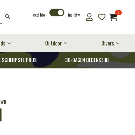
0
excl btw
incl btw
ids
Outdoor
Divers
E SCHERPSTE PRIJS
30-DAGEN BEDENKTIJD
WWII
I