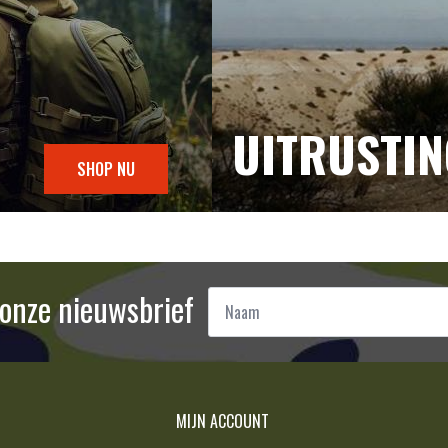
UITRUSTI
SHOP NU
Naam
r onze nieuwsbrief
*
MIJN ACCOUNT