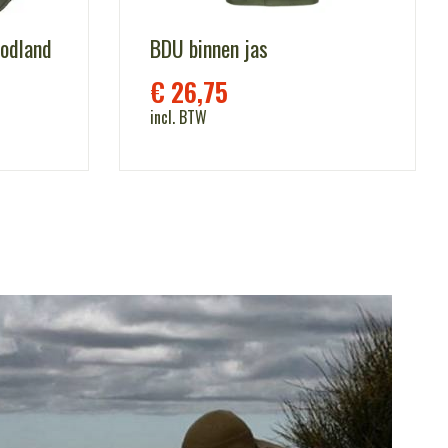
odland
BDU binnen jas
€
26,75
incl. BTW