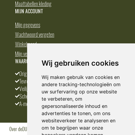
Maattabellen kleding
MIJN ACCOUNT
Mijn gegevens
Wachtwoord vergeten
Winkelmand
Mijn verlanglijst
WAAROM BESTELLEN BIJ DEDUMP.NL
Wij gebruiken cookies
Origineel en divers
Wij maken gebruik van cookies en
Tevreden klanten
andere tracking-technologieën om
Veilig betalen
uw surfervaring op onze website
Scherpste prijs
te verbeteren, om
A-merken
gepersonaliseerde inhoud en
advertenties te tonen, om ons
websiteverkeer te analyseren en
om te begrijpen waar onze
Over deDUMP.nl
Algemene voorwaarden
Privacy Policy
Klantenservice