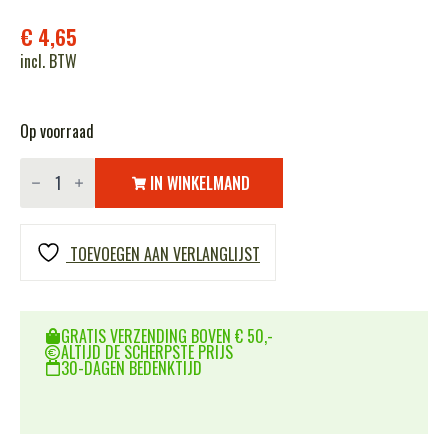
€
4,65
incl. BTW
Op voorraad
BCB
SOS
IN WINKELMAND
fluit
CK316
aantal
TOEVOEGEN AAN VERLANGLIJST
GRATIS VERZENDING BOVEN € 50,-
ALTIJD DE SCHERPSTE PRIJS
30-DAGEN BEDENKTIJD