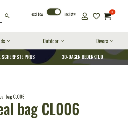
0
excl btw
incl btw
ids
Outdoor
Divers
E SCHERPSTE PRIJS
30-DAGEN BEDENKTIJD
eal bag CL006
eal bag CL006