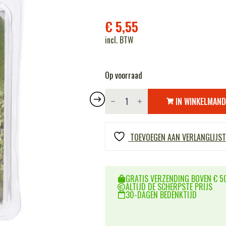
€
5,55
incl. BTW
Op voorraad
BCB
Snap
IN WINKELMAN
seal
bag
CL006
aantal
TOEVOEGEN AAN VERLANGLIJST
GRATIS VERZENDING BOVEN € 50
ALTIJD DE SCHERPSTE PRIJS
30-DAGEN BEDENKTIJD