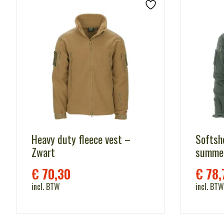
Heavy duty fleece vest –
Softshe
Zwart
summer
€
70,30
€
78,
incl. BTW
incl. BTW