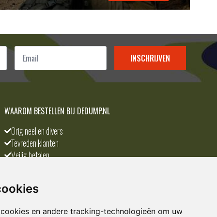
Email
*
INSCHRIJVEN
WAAROM BESTELLEN BIJ DEDUMP.NL
Origineel en divers
Tevreden klanten
Veilig betalen
Scherpste prijs
A-merken
cookies
 cookies en andere tracking-technologieën om uw